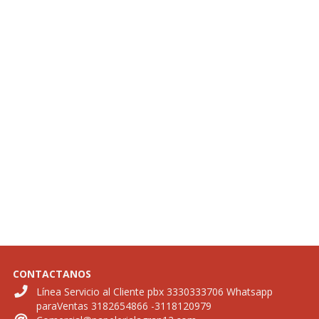
CONTACTANOS
Línea Servicio al Cliente pbx 3330333706 Whatsapp
paraVentas 3182654866 -3118120979