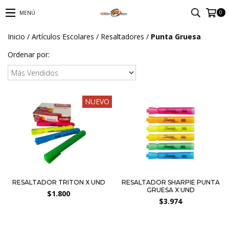
0
MENÚ
Inicio
/
Artículos Escolares
/
Resaltadores
/
Punta Gruesa
Ordenar por:
NUEVO
RESALTADOR TRITON X UND
RESALTADOR SHARPIE PUNTA
GRUESA X UND
$1.800
$3.974